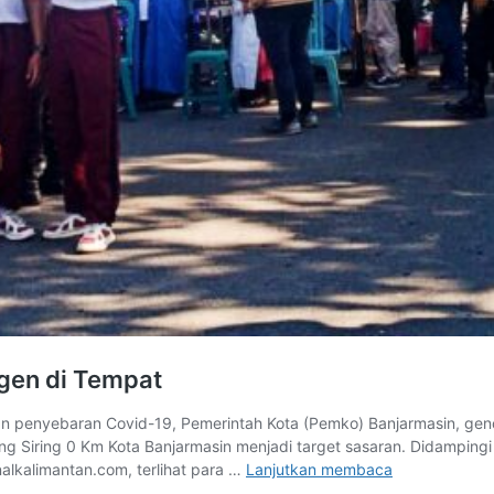
igen di Tempat
ran Covid-19, Pemerintah Kota (Pemko) Banjarmasin, gencar m
 Siring 0 Km Kota Banjarmasin menjadi target sasaran. Didampingi 
Pengunjung
alkalimantan.com, terlihat para …
Lanjutkan membaca
Siring