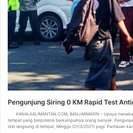
Pengunjung Siring 0 KM Rapid Test Ant
KANALKALIMANTAN.COM, BANJARMASIN – Upaya menekan penyeba
tempat yang berpotensi berkumpulnya orang banyak. Pengunjung
test langsung di tempat, Minggu (21/3/2021) pagi. Pantauan kan